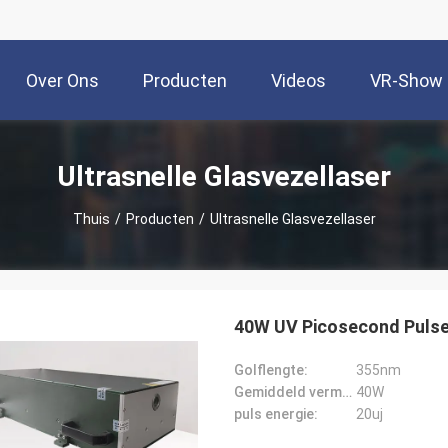
Over Ons
Producten
Videos
VR-Show
Ultrasnelle Glasvezellaser
Thuis
/
Producten
/
Ultrasnelle Glasvezellaser
40W UV Picosecond Pulse
Golflengte:
355nm
Gemiddeld vermogen:
40W
puls energie:
20uj