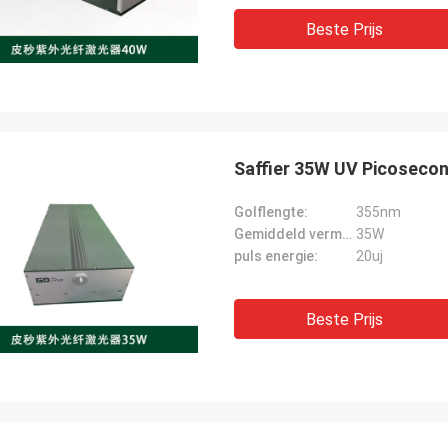
Beste Prijs
Saffier 35W UV Picosecon
Golflengte:
355nm
Gemiddeld vermogen:
35W
puls energie:
20uj
Beste Prijs