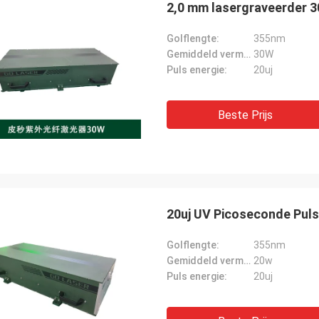
2,0 mm lasergraveerder 3
Golflengte:
355nm
Gemiddeld vermogen:
30W
Puls energie:
20uj
Beste Prijs
20uj UV Picoseconde Puls
Golflengte:
355nm
Gemiddeld vermogen:
20w
Puls energie:
20uj