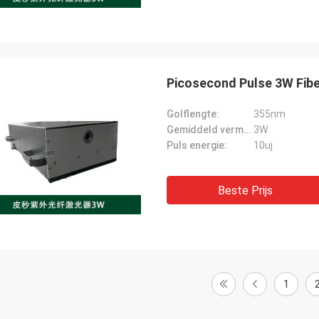
Picosecond Pulse 3W Fib
Golflengte:
355nm
Gemiddeld vermogen:
3W
Puls energie:
10uj
Beste Prijs
1