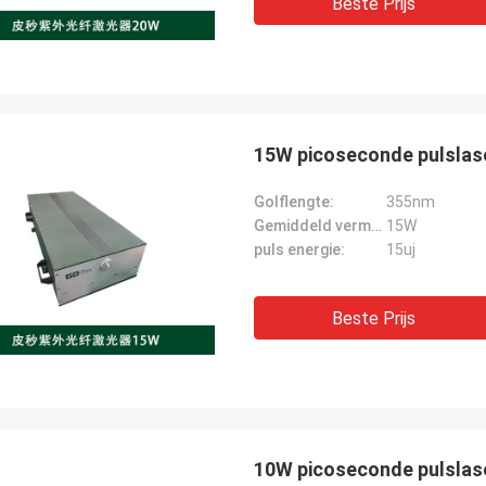
Beste Prijs
15W picoseconde pulslase
Golflengte:
355nm
Gemiddeld vermogen:
15W
puls energie:
15uj
Beste Prijs
10W picoseconde pulslase