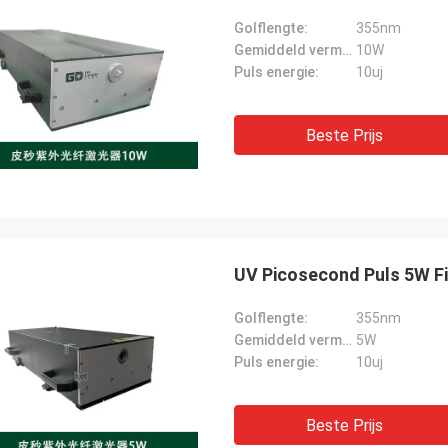
Golflengte:
355nm
Gemiddeld vermogen:
10W
Puls energie:
10uj
Beste Prijs
UV Picosecond Puls 5W F
Golflengte:
355nm
Gemiddeld vermogen:
5W
Puls energie:
10uj
Beste Prijs