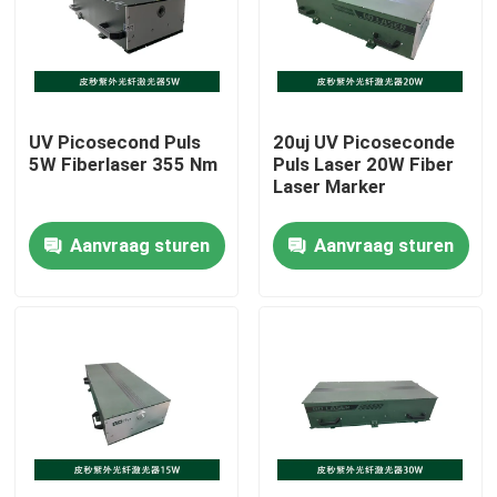
VR-show
Over ons
UV Picosecond Puls
20uj UV Picoseconde
5W Fiberlaser 355 Nm
Puls Laser 20W Fiber
Laser Marker
Fabrieksrondleiding
Aanvraag sturen
Aanvraag sturen
Kwaliteitscontrole
Neem contact met ons op
Een offerte aanvragen
Groene fiberlaser