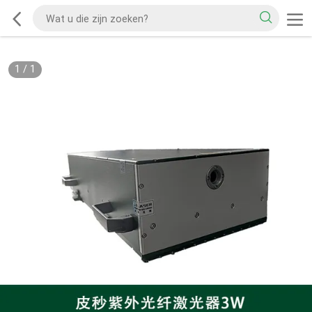
1
/
1