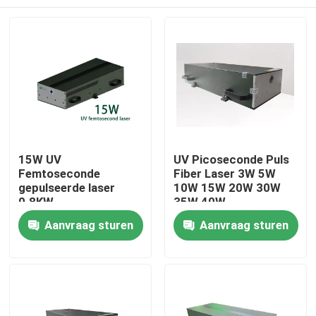
15W UV
UV Picoseconde Puls
Femtoseconde
Fiber Laser 3W 5W
gepulseerde laser
10W 15W 20W 30W
0.8KW
35W 40W
Huis
Aanvraag sturen
Aanvraag sturen
Producten
Videos