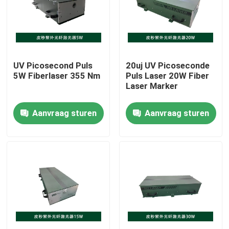
VR-show
Over ons
UV Picosecond Puls
20uj UV Picoseconde
5W Fiberlaser 355 Nm
Puls Laser 20W Fiber
Laser Marker
Fabrieksrondleiding
Aanvraag sturen
Aanvraag sturen
Kwaliteitscontrole
Neem contact met ons op
Een offerte aanvragen
Groene fiberlaser