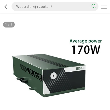
1
/
1