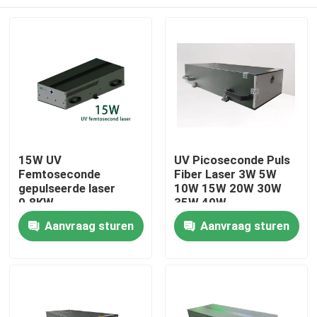
15W UV
UV Picoseconde Puls
Femtoseconde
Fiber Laser 3W 5W
gepulseerde laser
10W 15W 20W 30W
0.8KW
35W 40W
Huis
Aanvraag sturen
Aanvraag sturen
Producten
Videos