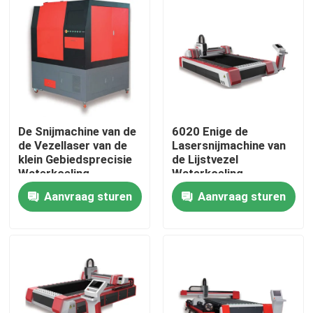
VR-show
Over ons
Fabrieksrondleiding
De Snijmachine van de
6020 Enige de
de Vezellaser van de
Lasersnijmachine van
klein Gebiedsprecisie
de Lijstvezel
Kwaliteitscontrole
Waterkoeling
Waterkoeling
Aanvraag sturen
Aanvraag sturen
Neem contact met ons op
Een offerte aanvragen
Groene fiberlaser