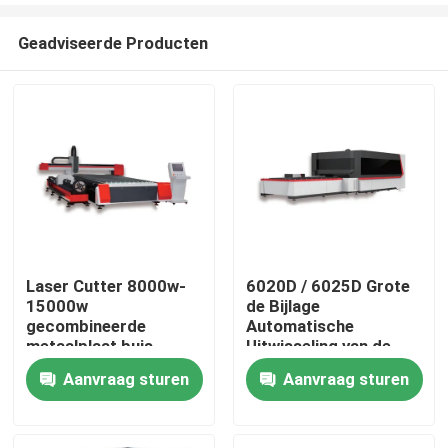
Geadviseerde Producten
Laser Cutter 8000w-
6020D / 6025D Grote
15000w
de Bijlage
Huis
gecombineerde
Automatische
metaalplaat buis
Uitwisseling van de
roestvrij staalvezel
lasersnijmachine
Aanvraag sturen
Aanvraag sturen
Producten
laser snijmachines
Precision
snijgereedschap
Videos