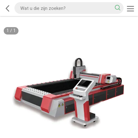
1
/
1