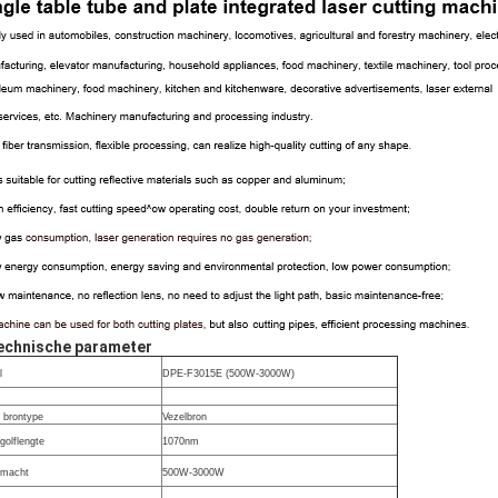
echnische parameter
l
DPE-F3015E (500W-3000W)
 brontype
Vezelbron
golflengte
1070nm
rmacht
500W-3000W