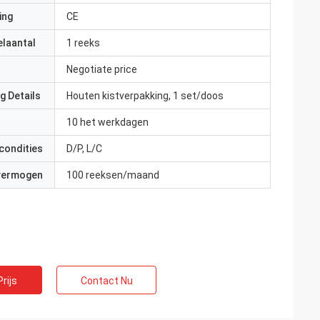
ing
CE
elaantal
1 reeks
Negotiate price
g Details
Houten kistverpakking, 1 set/doos
10 het werkdagen
condities
D/P, L/C
 vermogen
100 reeksen/maand
rijs
Contact Nu