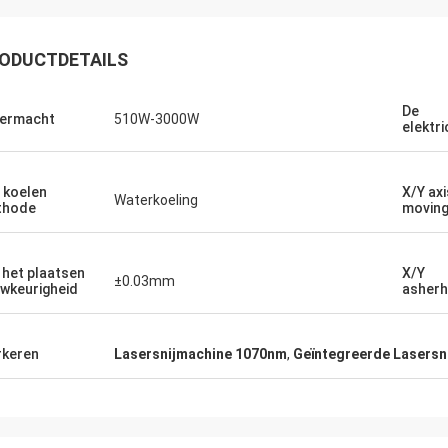
ODUCTDETAILS
De
ermacht
510W-3000W
elektri
 koelen
X/Y axi
Waterkoeling
thode
moving
 het plaatsen
X/Y
±0.03mm
wkeurigheid
asherh
keren
Lasersnijmachine 1070nm
,
Geïntegreerde Lasersn