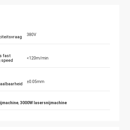
380V
citeitsvraag
s fast
<120m/min
 speed
±0.05mm
aalbaarheid
ijmachine
,
3000W lasersnijmachine