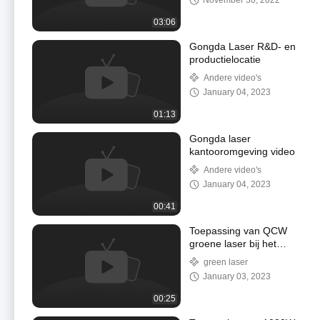
November 30, 2022
03:06
Gongda Laser R&D- en
productielocatie
Andere video's
January 04, 2023
01:13
Gongda laser
kantooromgeving video
Andere video's
January 04, 2023
00:41
Toepassing van QCW
groene laser bij het
snijden van
green laser
aluminiumfolie van
January 03, 2023
lithiumbatterij-
elektrodemateriaal
00:25