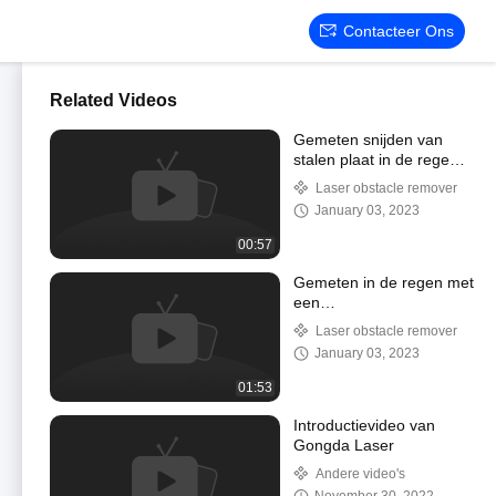
Contacteer Ons
Related Videos
Gemeten snijden van
stalen plaat in de regen
door
Laser obstacle remover
laserobstakelverwijderaar
January 03, 2023
00:57
Gemeten in de regen met
een
laserobstakelverwijderaar:
Laser obstacle remover
1,4 mm stalen plaat werd
January 03, 2023
in 16 seconden
afgebroken
01:53
Introductievideo van
Gongda Laser
Andere video's