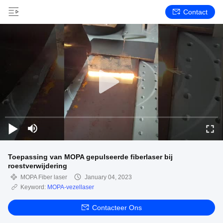
Contact
Toepassing van MOPA gepulseerde fiberlaser bij
roestverwijdering
MOPA Fiber laser
January 04, 2023
Keyword:
MOPA-vezellaser
Contacteer Ons