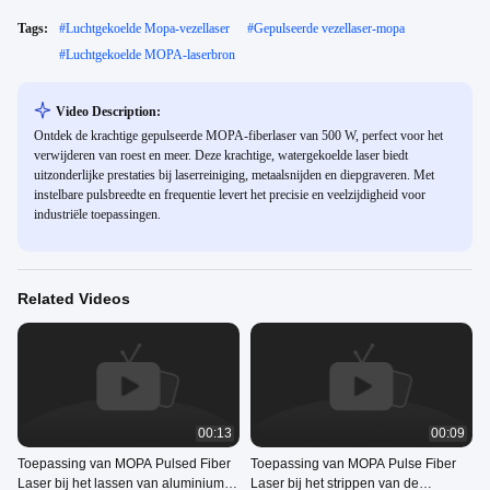
Tags:
#
Luchtgekoelde Mopa-vezellaser
#
Gepulseerde vezellaser-mopa
#
Luchtgekoelde MOPA-laserbron
Video Description:
Ontdek de krachtige gepulseerde MOPA-fiberlaser van 500 W, perfect voor het
verwijderen van roest en meer. Deze krachtige, watergekoelde laser biedt
uitzonderlijke prestaties bij laserreiniging, metaalsnijden en diepgraveren. Met
instelbare pulsbreedte en frequentie levert het precisie en veelzijdigheid voor
industriële toepassingen.
Related Videos
00:13
00:09
Toepassing van MOPA Pulsed Fiber
Toepassing van MOPA Pulse Fiber
Laser bij het lassen van aluminium
Laser bij het strippen van de