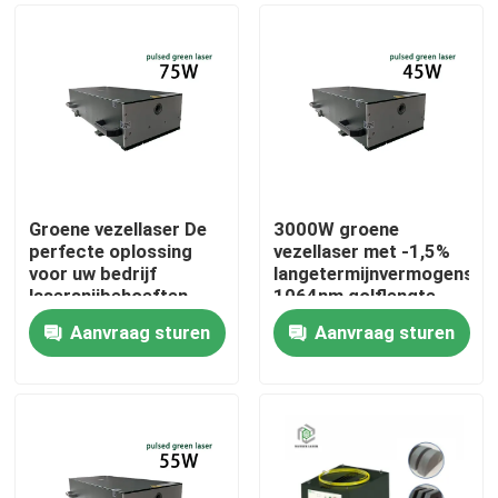
Groene vezellaser De
3000W groene
perfecte oplossing
vezellaser met -1,5%
voor uw bedrijf
langetermijnvermogensstab
lasersnijbehoeften
1064nm golflengte
voor productie-
Aanvraag sturen
Aanvraag sturen
installaties
Huis
Producten
Videos