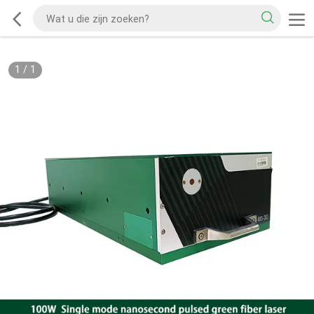
1
/
1