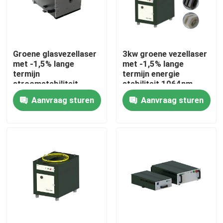
VR-show
Groene glasvezellaser
3kw groene vezellaser
Over ons
met -1,5% lange
met -1,5% lange
termijn
termijn energie
stroomstabiliteit
stabiliteit 1064nm
Fabrieksrondleiding
1064nm golflengte
golflengte voor
Aanvraag sturen
Aanvraag sturen
voor productie-
productie-installatie
installaties
Kwaliteitscontrole
Neem contact met ons op
Een offerte aanvragen
Groene fiberlaser