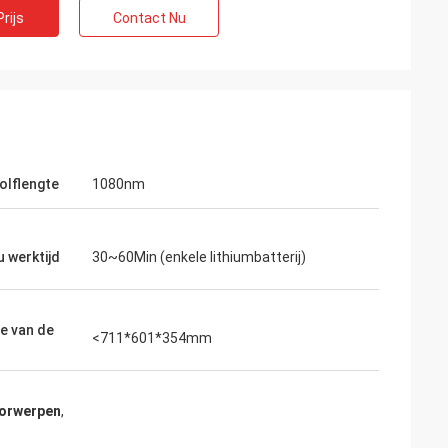
rijs
Contact Nu
olflengte
1080nm
u werktijd
30~60Min (enkele lithiumbatterij)
e van de
<711*601*354mm
oorwerpen
,
s