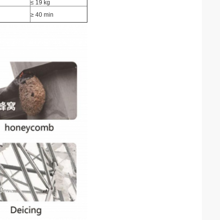
≤ 19 kg
≥ 40 min