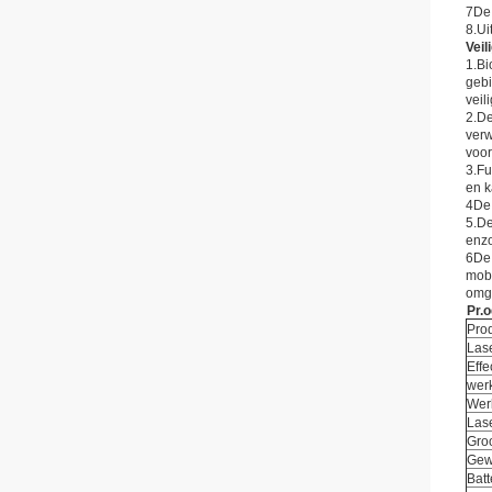
7De 
8.Ui
Veil
1.Bi
gebi
veil
2.De
verw
voor
3.Fu
en k
4De 
5.De
enzo
6De 
mobi
omge
Pr.
o
Pro
Las
Effe
wer
Wer
Lase
Groo
Gew
Batt