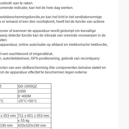
uetooth aan te raken.
komende indicator, kan het de hele dag werken.
heidsbeschermingsfunctie,en kan het licht in het ventilatorvormige
er iemand of een dier voorbijkomt, heeft het de functie van actieve
evoer af wanneer de apparatuur wordt gedumpt om toevallige
erp detectie functie kan de inbraak van vreemde voorwerpen in de
iten.
apparatuur, online autorisatie op afstand en elektronische hekfunctie,
t een wachtwoord of vingerafdruk.
, autoriteitsbeheer, GPS-positionering, gebruik van recordquery
voorzien van een stofbescherming.Alle componenten behalve statief en
m de apparatuur effectief te beschermen tegen externe
Z
GD-1000QZ
1000
0~400M
°C
-25°C+50°C
1 x 353 mm
711 x 601 x 353 mm
≤ 55 kg
x190 mm
420x320x190 mm