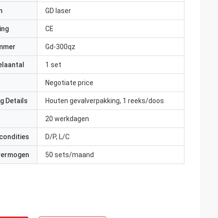
m
GD laser
ing
CE
mmer
Gd-300qz
elaantal
1 set
Negotiate price
g Details
Houten gevalverpakking, 1 reeks/doos
20 werkdagen
condities
D/P, L/C
 vermogen
50 sets/maand