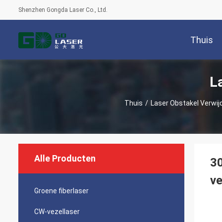
Shenzhen Gongda Laser Co., Ltd.
Thuis
L
Thuis
/
Laser Obstakel Verwij
Alle Producten
30
ve
Groene fiberlaser
CW-vezellaser