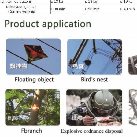
cht van de batterij
≤ 13 kg
≤ 13 kg
≤ 19 kg
enkelvoudige accu
≥ 90 min
≥ 90 min
≥ 40 min
Continu werktijd