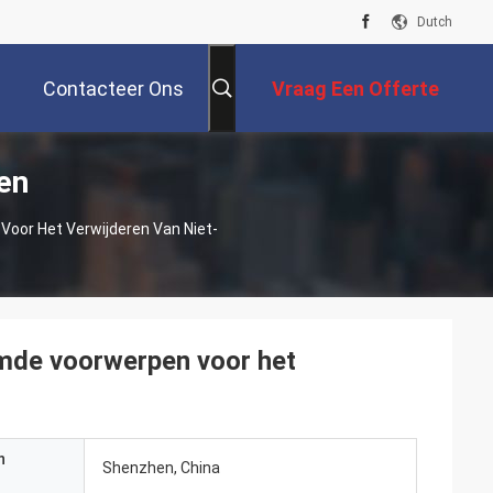
Dutch
Contacteer Ons
Vraag Een Offerte
en
Aan
oor Het Verwijderen Van Niet-
emde voorwerpen voor het
n
Shenzhen, China