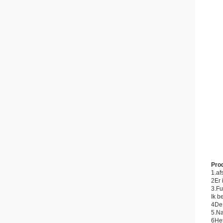
Pro
1.af
2Er 
3.Fu
Ik b
4De 
5.Na
6Het