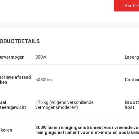
Beste P
ODUCTDETAILS
ervermogen
300w
Laserg
ectieve afstand
50300m
Contin
ken
aal
<76 kg (volgens verschillende
Groott
teemgewicht
vermogensmodellen)
host
300W laser reinigingsinstrument voor vreemde v
keren
reinigingsinstrument voor niet-metalen obstakel