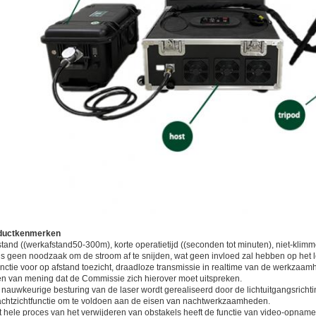
ductkenmerken
stand ((werkafstand50-300m), korte operatietijd ((seconden tot minuten), niet-klimm
is geen noodzaak om de stroom af te snijden, wat geen invloed zal hebben op h
nctie voor op afstand toezicht, draadloze transmissie in realtime van de werkzaamh
en van mening dat de Commissie zich hierover moet uitspreken.
nauwkeurige besturing van de laser wordt gerealiseerd door de lichtuitgangsrichtin
chtzichtfunctie om te voldoen aan de eisen van nachtwerkzaamheden.
 hele proces van het verwijderen van obstakels heeft de functie van video-opname