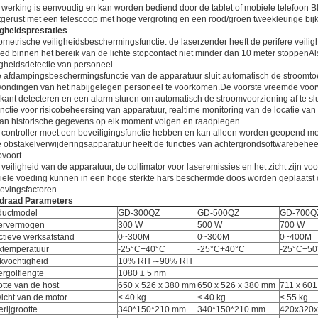
werking is eenvoudig en kan worden bediend door de tablet of mobiele telefoon Bl
tgerust met een telescoop met hoge vergroting en een rood/groen tweekleurige bij
igheidsprestaties
ometrische veiligheidsbeschermingsfunctie: de laserzender heeft de perifere veilig
ed binnen het bereik van de lichte stopcontact niet minder dan 10 meter stoppenAls 
igheidsdetectie van personeel.
 afdampingsbeschermingsfunctie van de apparatuur sluit automatisch de stroomto
ondingen van het nabijgelegen personeel te voorkomen.De voorste vreemde voorw
kant detecteren en een alarm sturen om automatisch de stroomvoorziening af te slu
nctie voor risicobeheersing van apparatuur, realtime monitoring van de locatie van 
an historische gegevens op elk moment volgen en raadplegen.
controller moet een beveiligingsfunctie hebben en kan alleen worden geopend me
 obstakelverwijderingsapparatuur heeft de functies van achtergrondsoftwarebeheer
voort.
veiligheid van de apparatuur, de collimator voor laseremissies en het zicht zijn 
ele voeding kunnen in een hoge sterkte hars beschermde doos worden geplaatst o
vingsfactoren.
draad
Parameters
ductmodel
GD-300QZ
GD-500QZ
GD-700Q
ervermogen
300 W
500 W
700 W
ctieve werksafstand
0~300M
0~300M
0~400M
ktemperatuur
-25°C+40°C
-25°C+40°C
-25°C+50
kvochtigheid
10% RH ∼90% RH
rgolflengte
1080 ± 5 nm
tte van de host
650 x 526 x 380 mm
650 x 526 x 380 mm
711 x 60
icht van de motor
≤ 40 kg
≤ 40 kg
≤ 55 kg
erijgrootte
340*150*210 mm
340*150*210 mm
420x320