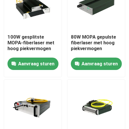
VR-show
Over ons
100W gesplitste
80W MOPA gepulste
MOPA-fiberlaser met
fiberlaser met hoog
hoog piekvermogen
piekvermogen
Fabrieksrondleiding
Aanvraag sturen
Aanvraag sturen
Kwaliteitscontrole
Neem contact met ons op
Een offerte aanvragen
Groene fiberlaser