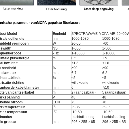
hnische parameter van
MOPA gepulste fiberlaser
:
duct Model
Eenheid
SPECTRAWAVE-MOPA-AIR-20~90
rale golflengte
nm
1060-1080
1060-1080
iddeld vermogen
W
20-50
>60
se
w
idth
NS
1-500
1-500
equentie
r
boos
kHz
1-10000
1-10000
imale pulsenergie
mJ
0,5
1.5
al kwaliteit
-
<1.3
<1.6
t rondheid
%
>90
>90
k diameter
mm
6-7
6-8
tsstabiliteit
%
<5
<5
risatie richting
-
willekeurig
willekeurig
antserde kabeldiameter
mm
6
7/10
gte van pantserkabel
m
2 (aanpasbaar)
5 (aanpasbaar)
erkspanning
V
48
48
kende stroom
EEN
<5
<8
O
erktemperatuur
C
-5-35
-5-35
O
aar temperatuur
C
-10-60
-10-60
lmodus
-
Luchtafkoeling
Luchtafkoeling
le grootte
mm
296 × 255 × 85
296 × 255 × 85