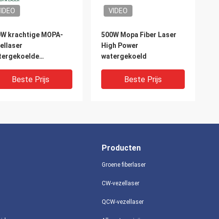
IDEO
VIDEO
W krachtige MOPA-
500W Mopa Fiber Laser
ellaser
High Power
tergekoelde
watergekoeld
ulseerde vezellaser
Beste Prijs
Beste Prijs
Producten
Groene fiberlaser
CW-vezellaser
IDEO
VIDEO
QCW-vezellaser
Vezellaser die van
120W Mopa Fiber Laser