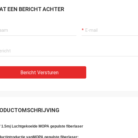
AT EEN BERICHT ACHTER
Bericht Versturen
ODUCTOMSCHRIJVING
 1.5mj Luchtgekoelde MOPA gepulste fiberlaser
uctintroductie van
MOPA gepulste fiberlaser
: