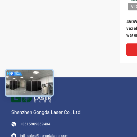
VI
450W
veze
wate
Shenzhen Gongda Laser Co., Ltd.
VI
+8615989859484
350W
intl_sales@gongdalaser.com