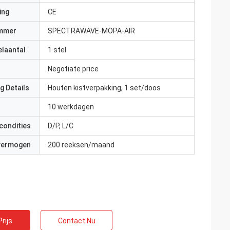
ing
CE
mmer
SPECTRAWAVE-MOPA-AIR
elaantal
1 stel
Negotiate price
g Details
Houten kistverpakking, 1 set/doos
10 werkdagen
condities
D/P, L/C
 vermogen
200 reeksen/maand
rijs
Contact Nu