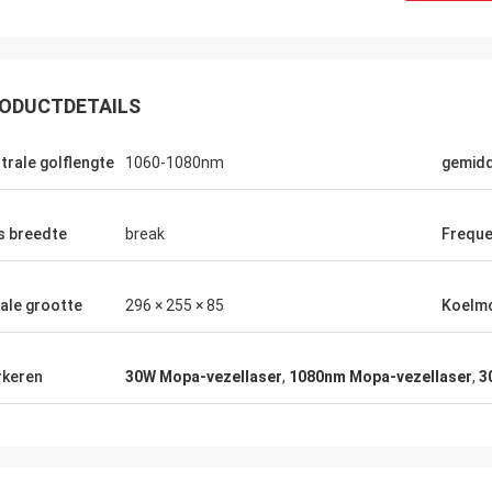
ODUCTDETAILS
trale golflengte
1060-1080nm
gemidd
s breedte
break
Freque
ale grootte
296 × 255 × 85
Koelm
keren
30W Mopa-vezellaser
,
1080nm Mopa-vezellaser
,
3