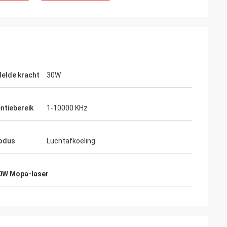
elde kracht
30W
ntiebereik
1-10000 KHz
odus
Luchtafkoeling
0W Mopa-laser