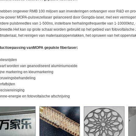
ebben ongeveer RMB 100 miljoen aan investeringen ontvangen voor R&D en produ
ow-power MOPA-pulsvezellaser gelanceerd door Gongda-laser, met een vermogen
dere pulsbreedtes van 1-500ns, instelbare herhalingsfrequentie van 1-10000khz, o
breedte.Het kan op grote schaal worden gebruikt op het gebied van fotovoltaïsche 
tmateriaal, het reinigen van materiaaloppervlakken, het opruwen van het oppervlak
ducttoepassing van
MOPA gepulste fiberlaser
:
oliesnijden
wart worden van geanodiseerd aluminiumoxide
ijne markering en kleurmarkering
Opruwingsbehandeling
erfafbijten
recisiereiniging
onne-energie en fotovoltaïsche afschrijving