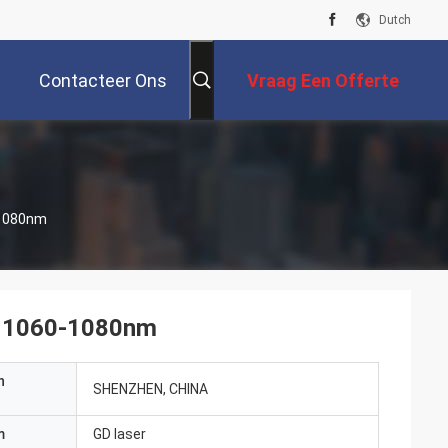
Dutch
Contacteer Ons
Vraag Een Offerte
Aan
-1080nm
d 1060-1080nm
n
SHENZHEN, CHINA
m
GD laser