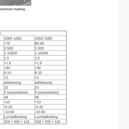
W
1060-1080
1060-1080
>70
80-90
2-500
2-500
1-10000
1-10000
1.5
1.5
<1.6
<1.6
>90
>90
6-10
6-10
<5
<5
willekeurig
willekeurig
10
10
5 (aanpasbaar)
5 (aanpasbaar)
48
48
<10
<10
-5-35
-5-35
-10-60
-10-60
Luchtafkoeling
Luchtafkoeling
358 × 300 × 118
358 × 300 × 118