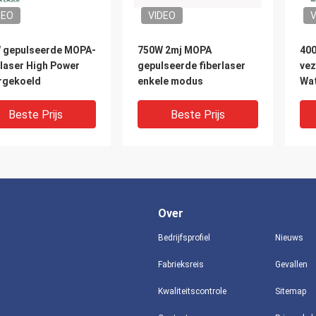
DEO
VIDEO
V
 gepulseerde MOPA-
750W 2mj MOPA
400
llaser High Power
gepulseerde fiberlaser
vez
rgekoeld
enkele modus
Wa
gep
Beste Prijs
Beste Prijs
Over
Bedrijfsprofiel
Nieuws
Fabrieksreis
Gevallen
DEO
VIDEO
V
Kwaliteitscontrole
Sitemap
 gepulseerde MOPA-
200W 1.5mj gepulseerde
de 