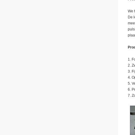
We h
De l
meer
puls
plaa
Pro
1. F
2. Z
3. F
4. 
5. V
6. P
7. Z