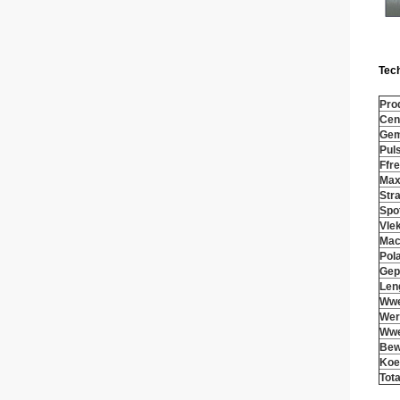
Tec
Pro
Cent
Gem
P
ul
F
fr
Max
Stra
Spo
Vle
Mach
Pola
Gep
Len
W
w
Wer
W
w
Bew
Koe
Tota