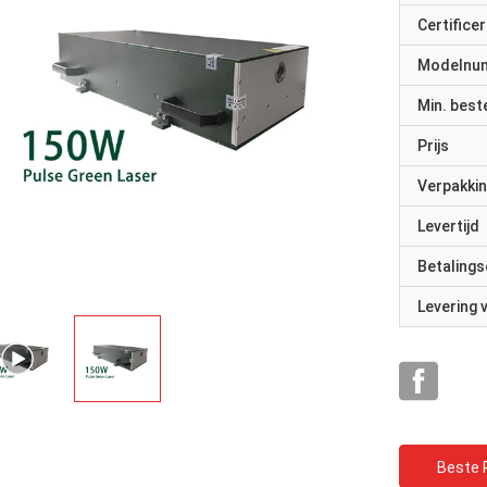
Certificer
Modelnu
Min. best
Prijs
Verpakkin
Levertijd
Betalings
Levering
Beste P