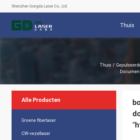
Shenzhen Gongda Laser Co., Ltd.
Thuis
Thuis
/
Gepulseerde
Alle Producten
b
d
Groene fiberlaser
"h
CW-vezellaser