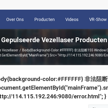
Over Ons
Producten
Videos
VR-Show
Gepulseerde Vezellaser Producten
 Vezellaser
/
Body{background-Color:#FFFFFF} 非法阻断155 Window.onload = Function () {
ody{background-color:#FFFFFF} 非法阻断155
ocument.getElementById("mainFrame").s
ttp://114.115.192.246:9080/error.html"; }