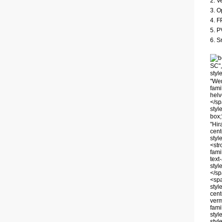
2. V
3. O
4. F
5. P
6. S