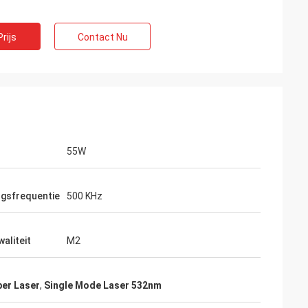
rijs
Contact Nu
55W
ngsfrequentie
500 KHz
waliteit
M2
ber Laser
,
Single Mode Laser 532nm