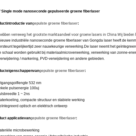
 Single mode nanoseconde gepulseerde groene fiberlaser
uctintroductie van
gepulste groene fiberlaser
:
ebben verreweg het grootste marktaandeel voor groene lasers in China.
Wij bieden 
ieuwe industriële nanoseconde groene fiberlaser van Gongda laser heeft de kenmer
rsteunt tegelijkertijd zeer nauwkeurige verwerking.De laser neemt het geïntegreerd
e schaal worden gebruikt bij materiaalmicroverwerking, verwerking van zonne-energ
verwijdering / markering, PVD-verwijdering en andere gebieden.
ducteigenschappen
van
gepulste groene fiberlaser
:
itgangsgolflengte 532 nm
nkele pulsenergie 100uj
ulsbreedte 1 ~ 2ns
aterkoeling, compacte structuur en stabiele werking
eïntegreerd optisch en elektrisch ontwerp
uct applicatie
van
gepulste groene fiberlaser
:
ateriële microbewerking