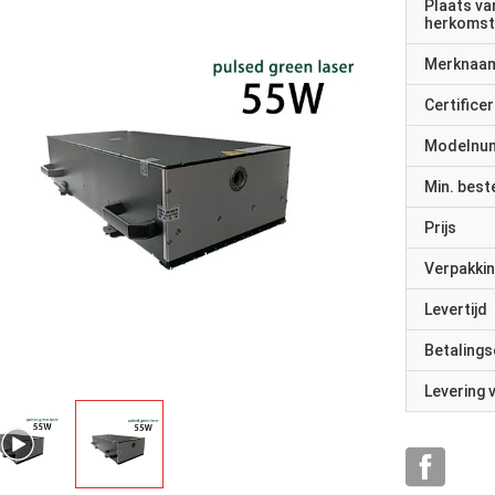
Plaats va
herkomst
Merknaa
Certificer
Modelnu
Min. best
Prijs
Verpakkin
Levertijd
Betalings
Levering