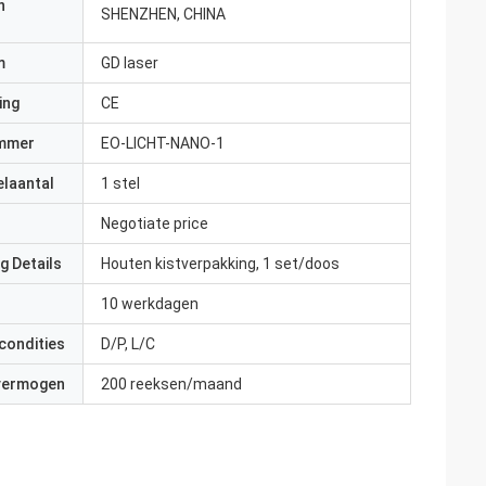
n
SHENZHEN, CHINA
m
GD laser
ing
CE
mmer
EO-LICHT-NANO-1
elaantal
1 stel
Negotiate price
g Details
Houten kistverpakking, 1 set/doos
10 werkdagen
condities
D/P, L/C
 vermogen
200 reeksen/maand