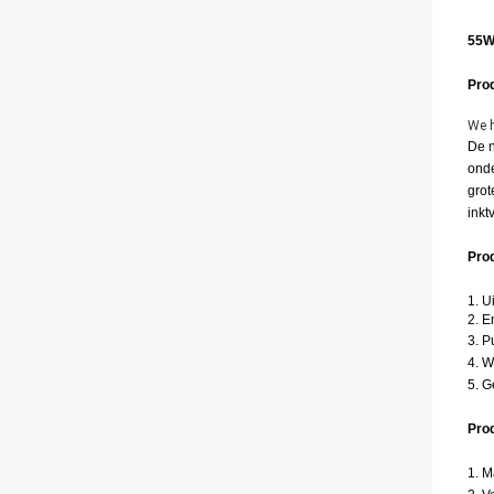
55W
Prod
We h
De n
onde
grot
inkt
Pro
1. U
2. E
3. P
4. W
5. G
Prod
1. M