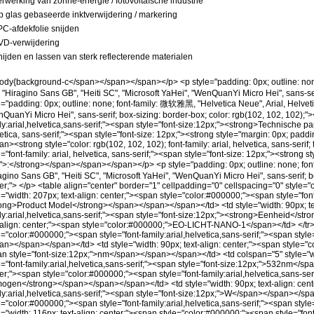
erwerking van zonne-energie / fotovoltaïsche industrie
p glas gebaseerde inktverwijdering / markering
PC-afdekfolie snijden
VD-verwijdering
nijden en lassen van sterk reflecterende materialen