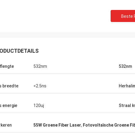
Beste P
ODUCTDETAILS
flengte
532nm
532nm
s breedte
<2.5ns
Herhali
s energie
120uj
Straal k
keren
55W Groene Fiber Laser
,
Fotovoltaïsche Groene Fi