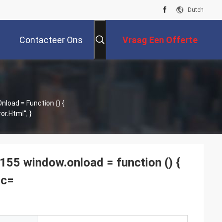
Dutch
Contacteer Ons
Vraag Een Offerte
Aan
Document.getElementById("mainFrame").src= "http://114.115.192.246:9080/error.html"; }
 window.onload = function () {
rc=