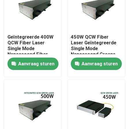
VR-show
Over ons
Geïntegreerde 400W
450W QCW Fiber
QCW Fiber Laser
Laser Geïntegreerde
Single Mode
Single Mode
Fabrieksrondleiding
Nanosecond Fiber
Nanosecond Groene
Laser
Fiber Laser
Aanvraag sturen
Aanvraag sturen
Kwaliteitscontrole
Neem contact met ons op
Een offerte aanvragen
Groene fiberlaser