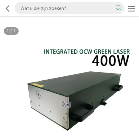
1
/
1