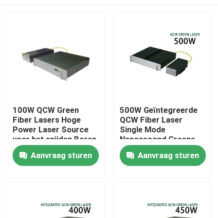
100W QCW Green
500W Geïntegreerde
Fiber Lasers Hoge
QCW Fiber Laser
Power Laser Source
Single Mode
voor het snijden Boren
Nanosecond Groene
Lassen 200W 300W
Fiber Laser
Huis
Aanvraag sturen
Aanvraag sturen
500W
Producten
Videos