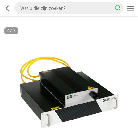
2
/
2