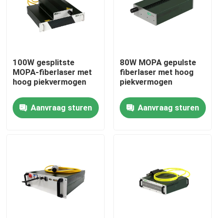
VR-show
Over ons
100W gesplitste
80W MOPA gepulste
MOPA-fiberlaser met
fiberlaser met hoog
hoog piekvermogen
piekvermogen
Fabrieksrondleiding
Aanvraag sturen
Aanvraag sturen
Kwaliteitscontrole
Neem contact met ons op
Een offerte aanvragen
Groene fiberlaser