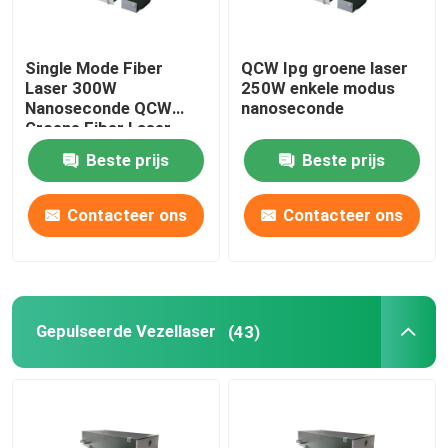
Single Mode Fiber
QCW Ipg groene laser
Laser 300W
250W enkele modus
Nanoseconde QCW
nanoseconde
Groene Fiber Laser
Beste prijs
Beste prijs
Contacteer ons
Contacteer ons
Gepulseerde Vezellaser
(43)