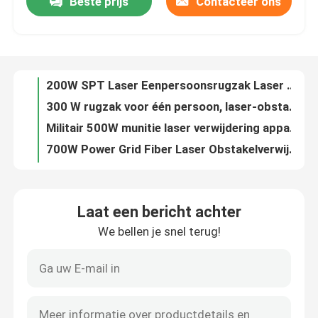
Beste prijs
Contacteer ons
200W SPT Laser Eenpersoonsrugzak Laser Obstakelverwijderaar
300 W rugzak voor één persoon, laser-obstakelverwijderaar
VR-show
Militair 500W munitie laser verwijdering apparaat.
700W Power Grid Fiber Laser Obstakelverwijderaar 1080nm
Over ons
1000W Power Grid Laser Obstakelverwijderaar 1080nm
2000 W Handheld Laser Lasmachine Interne Circulatie draagbare laser lasmachine
Fabrieksrondleiding
1000 W Handheld Laser Lasmachine 3.5KW modulatie modus draagbare laser lasser
1500W lightweld 1500 laserlasser handheld laserlassysteem
2000W handheld laserlasapparaat voor het reinigen van lassen en snijden
Kwaliteitscontrole
3W UV nanoseconde pulslaser fiberlaser
Laat een bericht achter
5W Nanosecond Pulse UV Fiber Laser Waterkoeling
Neem contact met ons op
We bellen je snel terug!
0.6KW UV Nanoseconde pulslaser 10w vezellasermarkeermachine
15W nanoseconde pulslaser IPG UV-vezellaser
Een offerte aanvragen
20W nanoseconde pulsvezel UV-laser 355 Nm
UV Nanosecond Pulse Fiber Laser 30W Fiber Lasergraveerder
Groene fiberlaser