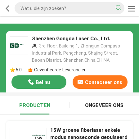
Shenzhen Gongda Laser Co., Ltd.
3rd Floor, Building 1, Zhongjun Compass
Industrial Park, Pengcheng, Shajing Street,
Baoan District, Shenzhen,China,CHINA
5.0
Geverifieerde Leverancier
Bel nu
Contacteer ons
PRODUCTEN
ONGEVEER ONS
15W groene fiberlaser enkele
modus nanoseconde gepulseerd