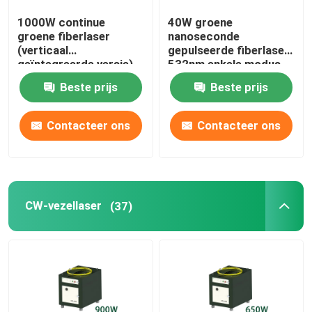
1000W continue
40W groene
Groene 3D-printer
groene fiberlaser
nanoseconde
(verticaal
gepulseerde fiberlaser
geïntegreerde versie)
532nm enkele modus
Handbediende laserlasmachine
Beste prijs
Beste prijs
Laser snij machine
Contacteer ons
Contacteer ons
CW-vezellaser
(37)