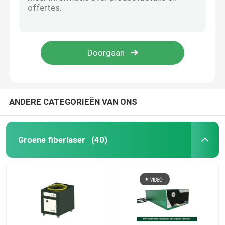
35W Fiber Nanosecond Pulse Laser 355nm UV-laser
40W UV-vezel nanoseconde pulslaser 10-6000KHz
CW-vezellaser
15W picoseconde pulslaser UV-industriële vezellasers
20uj UV Picoseconde Puls Laser 20W Fiber Laser Marker
QCW-vezellaser
2,0 mm lasergraveerder 30 W UV Picoseconde pulslaser
Gepulseerde Vezellaser
ANDERE CATEGORIEËN VAN ONS
MOPA-vezellaser
Groene fiberlaser
(40)
UV-vezellaser
Ultrasnelle glasvezellaser
Laser obstakel verwijderaar