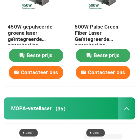
450W gepulseerde
500W Pulse Green
groene laser
Fiber Laser
geïntegreerde
Geïntegreerde
waterkoeling
waterkoeling
nanoseconde
Nanoseconde
Beste prijs
Beste prijs
Contacteer ons
Contacteer ons
MOPA-vezellaser
(35)