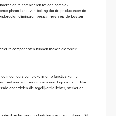
 onderdelen te combineren tot één complex
erste plaats is het van belang dat de producenten de
onderdelen elimineren.
besparingen op de kosten
genieurs componenten kunnen maken die fysiek
t de ingenieurs complexe interne functies kunnen
ructies
Deze vormen zijn gebaseerd op de natuurlijke
ers
de onderdelen die tegelijkertijd lichter, sterker en
n gebruiken het voor onderdelen van raketmotoren. Dit