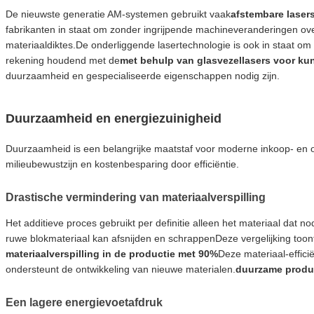
De nieuwste generatie AM-systemen gebruikt vaak
afstembare laser
fabrikanten in staat om zonder ingrijpende machineveranderingen ove
materiaaldiktes.De onderliggende lasertechnologie is ook in staat om 
rekening houdend met de
met behulp van glasvezellasers voor ku
duurzaamheid en gespecialiseerde eigenschappen nodig zijn.
Duurzaamheid en energiezuinigheid
Duurzaamheid is een belangrijke maatstaf voor moderne inkoop- en o
milieubewustzijn en kostenbesparing door efficiëntie.
Drastische vermindering van materiaalverspilling
Het additieve proces gebruikt per definitie alleen het materiaal dat 
ruwe blokmateriaal kan afsnijden en schrappenDeze vergelijking to
materiaalverspilling in de productie met 90%
Deze materiaal-efficië
ondersteunt de ontwikkeling van nieuwe materialen.
duurzame produc
Een lagere energievoetafdruk