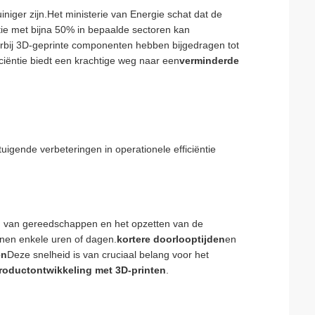
niger zijn.Het ministerie van Energie schat dat de
tie met bijna 50% in bepaalde sectoren kan
rbij 3D-geprinte componenten hebben bijgedragen tot
ciëntie biedt een krachtige weg naar een
verminderde
tuigende verbeteringen in operationele efficiëntie
ken van gereedschappen en het opzetten van de
nnen enkele uren of dagen.
kortere doorlooptijden
en
en
Deze snelheid is van cruciaal belang voor het
productontwikkeling met 3D-printen
.