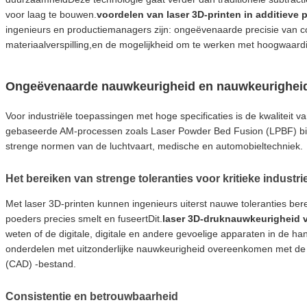
voor laag te bouwen.
voordelen van laser 3D-printen in additieve 
ingenieurs en productiemanagers zijn: ongeëvenaarde precisie van 
materiaalverspilling,en de mogelijkheid om te werken met hoogwaardi
Ongeëvenaarde nauwkeurigheid en nauwkeurighei
Voor industriële toepassingen met hoge specificaties is de kwaliteit
gebaseerde AM-processen zoals Laser Powder Bed Fusion (LPBF) bie
strenge normen van de luchtvaart, medische en automobieltechniek.
Het bereiken van strenge toleranties voor kritieke industri
Met laser 3D-printen kunnen ingenieurs uiterst nauwe toleranties ber
poeders precies smelt en fuseertDit.
laser 3D-druknauwkeurigheid 
weten of de digitale, digitale en andere gevoelige apparaten in de ha
onderdelen met uitzonderlijke nauwkeurigheid overeenkomen met d
(CAD) -bestand.
Consistentie en betrouwbaarheid