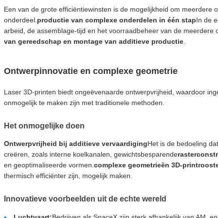
Een van de grote efficiëntiewinsten is de mogelijkheid om meerdere
onderdeel.
productie van complexe onderdelen in één stap
In de e
arbeid, de assemblage-tijd en het voorraadbeheer van de meerdere 
van gereedschap en montage van additieve productie
.
Ontwerpinnovatie en complexe geometrie
Laser 3D-printen biedt ongeëvenaarde ontwerpvrijheid, waardoor in
onmogelijk te maken zijn met traditionele methoden.
Het onmogelijke doen
Ontwerpvrijheid bij additieve vervaardiging
Het is de bedoeling da
creëren, zoals interne koelkanalen, gewichtsbesparende
rasterconst
en geoptimaliseerde vormen.
complexe geometrieën 3D-printroost
thermisch efficiënter zijn, mogelijk maken.
Innovatieve voorbeelden uit de echte wereld
Luchtvaart:
Bedrijven als SpaceX zijn sterk afhankelijk van AM, e