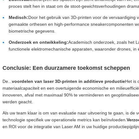
proces stelt hen in staat om de stoot-gewichtsverhoudingen dramat
Medisch:
Door het gebruik van 3D-printen voor de vervaardigin
gemaakte orthesen en high-performance sneakercomponenten word
biometrische gegevens.
Onderzoek en ontwikkeling:
Academisch onderzoek, zoals het Las
functionele elektromechanische apparaten, waaronder drones, in
Conclusie: Een duurzamere toekomst scheppen
De...
voordelen van laser 3D-printen in additieve productie
Het is 
materiaalcapaciteit en een overtuigende economische en milieuefficiën
innoveren, afval met maximaal 90% te verminderen en geoptimalisee
werden geacht.
Als uw team klaar is om van evaluatie naar uitvoering te gaan, is d
technologie specifiek uw operationele metrics kan beïnvloeden.
Verzo
en ROI voor de integratie van Laser AM in uw huidige productiepijplij