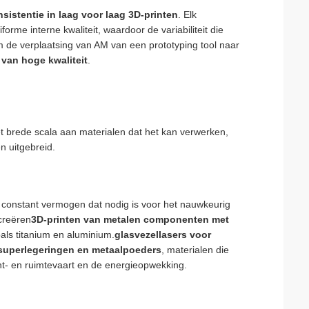
sistentie in laag voor laag 3D-printen
. Elk
rme interne kwaliteit, waardoor de variabiliteit die
m de verplaatsing van AM van een prototyping tool naar
van hoge kwaliteit
.
et brede scala aan materialen dat het kan verwerken,
n uitgebreid.
n constant vermogen dat nodig is voor het nauwkeurig
creëren
3D-printen van metalen componenten met
als titanium en aluminium.
glasvezellasers voor
 superlegeringen en metaalpoeders
, materialen die
ht- en ruimtevaart en de energieopwekking.