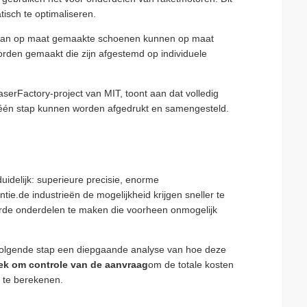
isch te optimaliseren.
g van op maat gemaakte schoenen kunnen op maat
en gemaakt die zijn afgestemd op individuele
erFactory-project van MIT, toont aan dat volledig
 één stap kunnen worden afgedrukt en samengesteld.
duidelijk: superieure precisie, enorme
tie.de industrieën de mogelijkheid krijgen sneller te
rde onderdelen te maken die voorheen onmogelijk
e volgende stap een diepgaande analyse van hoe deze
ek om controle van de aanvraag
om de totale kosten
n te berekenen.