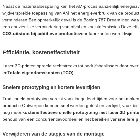
Naast de materiaalbesparing kan het AM-proces aanzienlijk energiezui
wijdverspreide toepassing van AM het energieverbruik van de produc
verminderen.Een opmerkelijk geval is de Boeing 787 Dreamliner, waa
een aanzienlijke vermindering van afval en koolstofemissies.Deze effi
CO2-uitstoot bij additieve productie
voor fabrikanten wereldwijd.
Efficiëntie, kosteneffectiviteit
Laser 3D-printen spreekt rechtstreeks tot bedrijfsbeslissers door over
en
Totale eigendomskosten (TCO)
.
Snelere prototyping en kortere levertijden
Traditionele prototyping vereist vaak lange lead-tijden voor het ma
productie.Ontwerpen kunnen snel worden getest en verfijnd, vaak bi
nog meer.
kosteneffectieve snelle prototyping met laser 3D-print
behoud van een concurrentievoordeel en het bereiken van
snellere 
Verwijderen van de stapjes van de montage