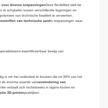
s voor diverse toepassingen
Deze flexibiliteit stelt de
r te schakelen tussen verschillende legeringen en
polymeer van technische kwaliteit te verwerken.,
nststoffen van technische aard
in toepassingen waar
peratieteams.kwantificeerbaar bewijs van
nodig is om het onderdeel te bouwen.die tot 90% van het
ont de enorme waarde van
vermindering van
ntie vertaalt zich rechtstreeks in lagere kosten en
tie 3D-printen
praktijken.