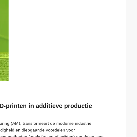
D-printen in additieve productie
uring (AM), transformeert de moderne industrie
ijdigheid,en diepgaande voordelen voor
eve methoden (zoals frezen of snijden) om delen laag