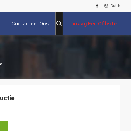
Dutch
Contacteer Ons
Vraag Een Offerte
Aan
ie
ductie