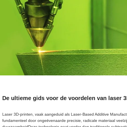
De ultieme gids voor de voordelen van laser 3
Laser 3D-printen, vaak aangeduid als Laser-Based Additive Manufact
fundamenteel door ongeëvenaarde precisie, radicale materiaal veelz
duurzaamheidDeze technologie gaat verder dan traditionele subtracti