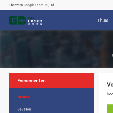
Shenzhen Gongda Laser Co., Ltd.
Thuis
T
Evenementen
Vo
Dec
Nieuws
Gevallen