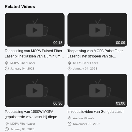
Related Videos
00:13
00:09
Toepassing van MOPA Pulsed Fiber
Toepassing van MOPA Pulse Fiber
Laser bij het lassen van aluminium
Laser bij het strippen van de
en nikkelvormige materialen
oppervlakteverf van een elektrische
MOPA Fiber Laser
MOPA Fiber Laser
paal
January 04, 2023
January 04, 2023
00:30
03:06
Toepassing van 1000W MOPA
Introductievideo van Gongda Laser
gepulseerde vezellaser bij diepe
Andere Video's
gravure van halfgeleidermateriaal
MOPA Fiber Laser
November 30, 2022
siliciumauto
January 04, 2023