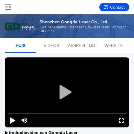
Contact
Shenzhen Gongda Laser Co., Ltd.
Kwaliteit Groene Fiberlaser, CW-Vezellaser Fabrikant
Uit China
HUIS
VIDEOS
AFSPEELLIJST
WEBSITE
Introductievideo van Gongda Laser