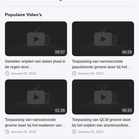
Populaire Video's
00:57
00:26
Gemeten snijden van stalen plaat in
Toepassing van nanoseconde
de regen door
gepulseerde groene laser bij het
laserobstakelverwijderaar
snijden van glas
January 03, 2023
January 04, 2023
01:38
00:25
Toepassing van nanoseconde
Toepassing van QCW groene laser
groene laser bij het markeren van
bij het snijden van aluminiumfolie
medische katheters
van lithiumbatterij-
January 03, 2023
January 03, 2023
elektrodemateriaal