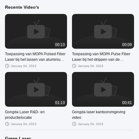
Recente Video's
00:13
00:09
Toepassing van MOPA Pulsed Fiber
Toepassing van MOPA Pulse Fiber
Laser bij het lassen van aluminium
Laser bij het strippen van de
en nikkelvormige materialen
oppervlakteverf van een elektrische
January 04, 2023
January 04, 2023
paal
01:13
00:41
Gongda Laser R&D- en
Gongda laser kantooromgeving
productielocatie
video
January 04, 2023
January 04, 2023
Green Laser